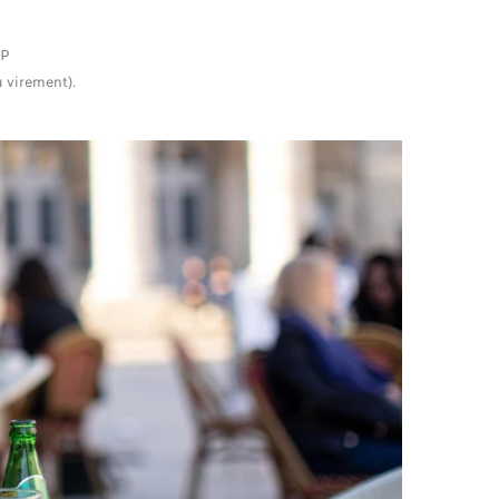
SP
 virement).