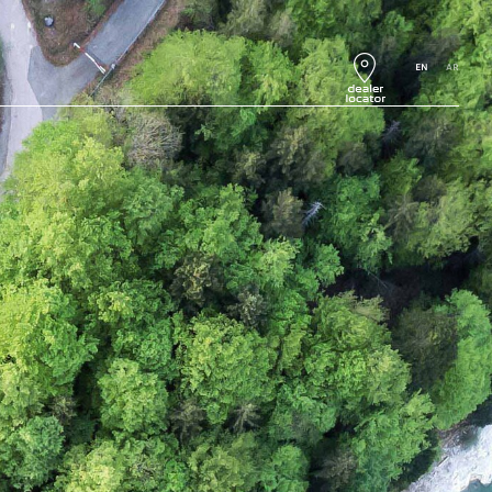
EN
AR