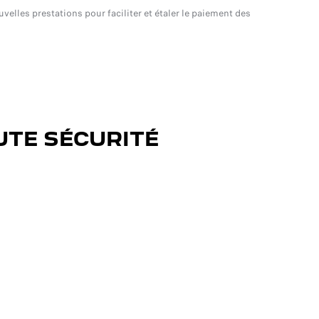
velles prestations pour faciliter et étaler le paiement des
UTE SÉCURITÉ