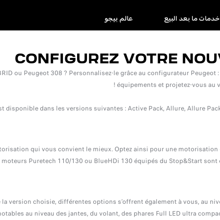
خدمات ما بعد البيع
عالم بيجو
CONFIGUREZ VOTRE NOU
D ou Peugeot 308 ? Personnalisez-le grâce au configurateur Peugeot : choi
équipements et projetez-vous au vo
 disponible dans les versions suivantes : Active Pack, Allure, Allure Pack
torisation qui vous convient le mieux. Optez ainsi pour une motorisation é
s moteurs Puretech 110/130 ou BlueHDi 130 équipés du Stop&Start sont é
 la version choisie, différentes options s’offrent également à vous, au 
otables au niveau des jantes, du volant, des phares Full LED ultra compac