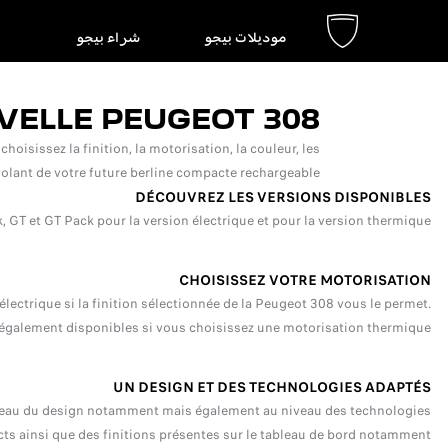
موديلات بيجو
شراء بيجو
VELLE PEUGEOT 308
sissez la finition, la motorisation, la couleur, les
lant de votre future berline compacte rechargeable !
DÉCOUVREZ LES VERSIONS DISPONIBLES
, GT et GT Pack pour la version électrique et pour la version thermique.
CHOISISSEZ VOTRE MOTORISATION
lectrique si la finition sélectionnée de la Peugeot 308 vous le permet.
galement disponibles si vous choisissez une motorisation thermique.
UN DESIGN ET DES TECHNOLOGIES ADAPTÉS
niveau du design notamment mais également au niveau des technologies.
ts ainsi que des finitions présentes sur le tableau de bord notamment.