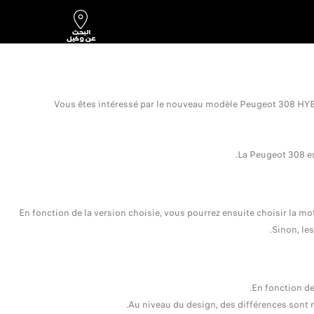
Vous êtes intéressé par le nouveau modèle Peugeot 308 HYBRI
La Peugeot 308 est
En fonction de la version choisie, vous pourrez ensuite choisir la mo
Sinon, le
En fonction de
Au niveau du design, des différences sont n