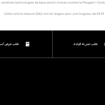
 certaines technologies de base seront inclues comme le Peugeot i-Cockpit
Cette voiture mesure 2062 mm en largeur pour une longueur de 4370 mm
طلب تجربة قيادة
طلب عرض أسع