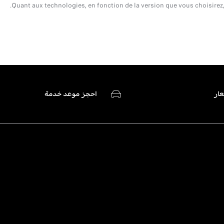
Quant aux technologies, en fonction de la version que vous choisirez,
ار
احجز موعد خدمة