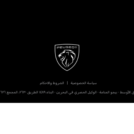
سياسة الخصوصية
الشروط والاحكام
بيجو المنامة - الوكيل الحصري في البحرين - البناء ١٤٨٩ الطريق ٢٦٣٠، المجمع ٦٢٦ العكر الغربي